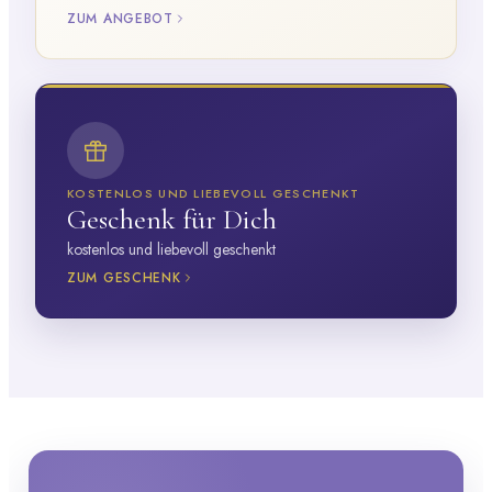
ZUM ANGEBOT
KOSTENLOS UND LIEBEVOLL GESCHENKT
Geschenk für Dich
kostenlos und liebevoll geschenkt
ZUM GESCHENK