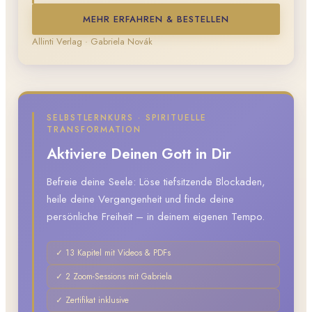
MEHR ERFAHREN & BESTELLEN
Allinti Verlag · Gabriela Novák
SELBSTLERNKURS · SPIRITUELLE
TRANSFORMATION
Aktiviere Deinen Gott in Dir
Befreie deine Seele: Löse tiefsitzende Blockaden,
heile deine Vergangenheit und finde deine
persönliche Freiheit – in deinem eigenen Tempo.
✓ 13 Kapitel mit Videos & PDFs
✓ 2 Zoom-Sessions mit Gabriela
✓ Zertifikat inklusive