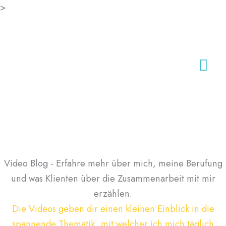
Zum
>
Inhalt
springen
Hau
Video Blog - Erfahre mehr über mich, meine Berufung
und was Klienten über die Zusammenarbeit mit mir
erzählen.
Die Videos geben dir einen kleinen Einblick in die
spannende Thematik, mit welcher ich mich täglich