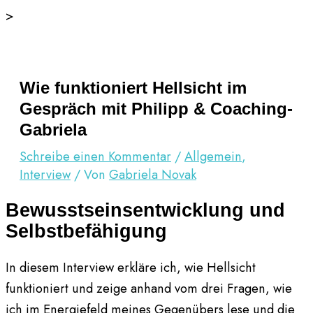
Zum
>
Inhalt
springen
Wie funktioniert Hellsicht im
Gespräch mit Philipp & Coaching-
Gabriela
Schreibe einen Kommentar
/
Allgemein
,
Interview
/ Von
Gabriela Novak
Bewusstseinsentwicklung und
Selbstbefähigung
In diesem Interview erkläre ich, wie Hellsicht
funktioniert und zeige anhand vom drei Fragen, wie
ich im Energiefeld meines Gegenübers lese und die