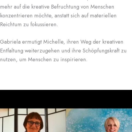
mehr auf die kreative Befruchtung von Menschen
konzentrieren möchte, anstatt sich auf materiellen
Reichtum zu fokussieren.
Gabriela ermutigt Michelle, ihren Weg der kreativen
Entfaltung weiterzugehen und ihre Schöpfungskraft zu
nutzen, um Menschen zu inspirieren.